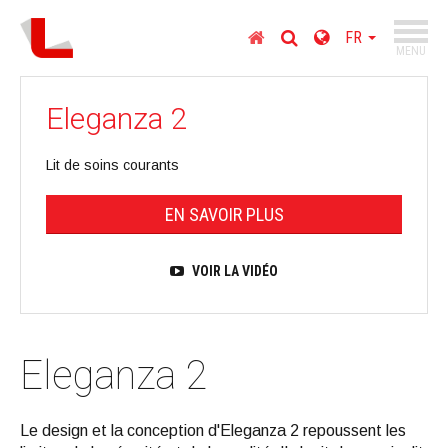
TOGGL
Page
Choisissez
FR
NAVIGA
MENU
d'accueil
le
pays
Aller
au
Eleganza 2
contenu
Aller
Lit de soins courants
au
menu
EN SAVOIR PLUS
principal
Aller
au
VOIR LA VIDÉO
chercher
Eleganza 2
Le design et la conception d'Eleganza 2 repoussent les